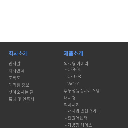
회사소개
제품소개
인사말
의료용 카메라
- CF9-01
회사연혁
- CF9-03
조직도
- WC-01
대리점 정보
후두성능검사시스템
찾아오시는 길
내시경
특허 및 인증서
악세사리
- 내시경 안전가이드
- 전원어댑터
- 가방형 케이스